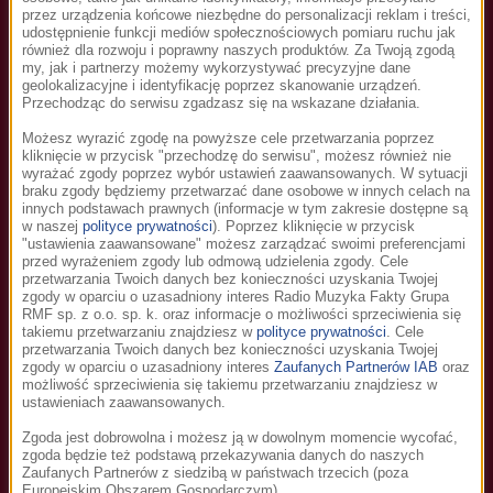
Możliwa rezygnacja w każdej chwili
przez urządzenia końcowe niezbędne do personalizacji reklam i treści,
udostępnienie funkcji mediów społecznościowych pomiaru ruchu jak
również dla rozwoju i poprawny naszych produktów. Za Twoją zgodą
Stream w wyższej jakości
my, jak i partnerzy możemy wykorzystywać precyzyjne dane
geolokalizacyjne i identyfikację poprzez skanowanie urządzeń.
Przechodząc do serwisu zgadzasz się na wskazane działania.
Możesz wyrazić zgodę na powyższe cele przetwarzania poprzez
Krok 1.
kliknięcie w przycisk "przechodzę do serwisu", możesz również nie
wyrażać zgody poprzez wybór ustawień zaawansowanych. W sytuacji
Podaj adres e-mail
braku zgody będziemy przetwarzać dane osobowe w innych celach na
innych podstawach prawnych (informacje w tym zakresie dostępne są
Jeśli jeszcze nie masz konta, założymy je dla
w naszej
polityce prywatności
). Poprzez kliknięcie w przycisk
"ustawienia zaawansowane" możesz zarządzać swoimi preferencjami
Ciebie i wyślemy tymczasowe hasło.
przed wyrażeniem zgody lub odmową udzielenia zgody. Cele
przetwarzania Twoich danych bez konieczności uzyskania Twojej
zgody w oparciu o uzasadniony interes Radio Muzyka Fakty Grupa
RMF sp. z o.o. sp. k. oraz informacje o możliwości sprzeciwienia się
takiemu przetwarzaniu znajdziesz w
polityce prywatności
. Cele
Adres e-mail
*
przetwarzania Twoich danych bez konieczności uzyskania Twojej
zgody w oparciu o uzasadniony interes
Zaufanych Partnerów IAB
oraz
możliwość sprzeciwienia się takiemu przetwarzaniu znajdziesz w
ustawieniach zaawansowanych.
Zgoda jest dobrowolna i możesz ją w dowolnym momencie wycofać,
zgoda będzie też podstawą przekazywania danych do naszych
Krok 2.
Zaufanych Partnerów z siedzibą w państwach trzecich (poza
Europejskim Obszarem Gospodarczym).