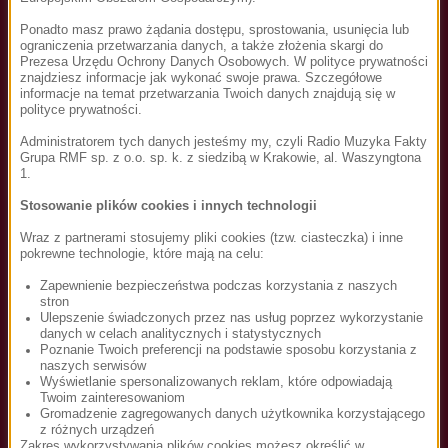
Zapłać kartą
Ponadto masz prawo żądania dostępu, sprostowania, usunięcia lub
ograniczenia przetwarzania danych, a także złożenia skargi do
5 zł płatne co miesiąc. Pierwsze 30 dni za darmo.
Prezesa Urzędu Ochrony Danych Osobowych. W polityce prywatności
znajdziesz informacje jak wykonać swoje prawa. Szczegółowe
informacje na temat przetwarzania Twoich danych znajdują się w
Dane posiadacza karty:
polityce prywatności.
Imię
*
Nazwisko
*
Administratorem tych danych jesteśmy my, czyli Radio Muzyka Fakty
Grupa RMF sp. z o.o. sp. k. z siedzibą w Krakowie, al. Waszyngtona
1.
Stosowanie plików cookies i innych technologii
Numer karty
Wraz z partnerami stosujemy pliki cookies (tzw. ciasteczka) i inne
pokrewne technologie, które mają na celu:
Zapewnienie bezpieczeństwa podczas korzystania z naszych
stron
Ważność
CVV
Ulepszenie świadczonych przez nas usług poprzez wykorzystanie
danych w celach analitycznych i statystycznych
Poznanie Twoich preferencji na podstawie sposobu korzystania z
naszych serwisów
Wyświetlanie spersonalizowanych reklam, które odpowiadają
Twoim zainteresowaniom
Użyj i zapisz kartę
Gromadzenie zagregowanych danych użytkownika korzystającego
z różnych urządzeń
Zakres wykorzystywania plików cookies możesz określić w