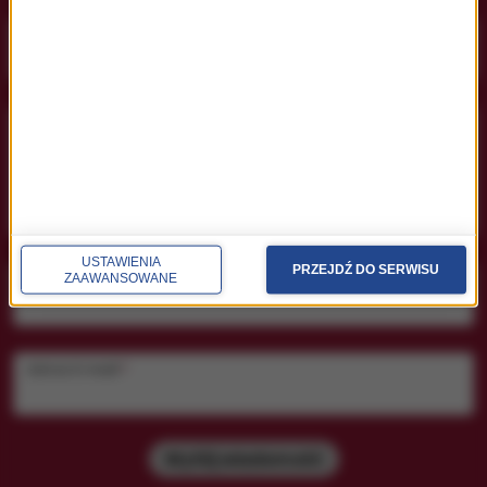
Temat
*
Treść wiadomości
*
USTAWIENIA
PRZEJDŹ DO SERWISU
ZAAWANSOWANE
Imię i nazwisko
*
Adres E-mail
*