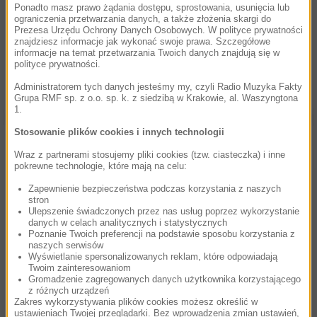
Ponadto masz prawo żądania dostępu, sprostowania, usunięcia lub
ograniczenia przetwarzania danych, a także złożenia skargi do
Prezesa Urzędu Ochrony Danych Osobowych. W polityce prywatności
znajdziesz informacje jak wykonać swoje prawa. Szczegółowe
informacje na temat przetwarzania Twoich danych znajdują się w
polityce prywatności.
Stacje+
Administratorem tych danych jesteśmy my, czyli Radio Muzyka Fakty
Grupa RMF sp. z o.o. sp. k. z siedzibą w Krakowie, al. Waszyngtona
Uzyskasz dostęp do siedmiu stacji gatunkowych, m.in. z
1.
muzyką Ennio Morricone z westernów i ścieżkami dźwiękowymi
z sag „Władca Pierścieni”, „Piraci z Karaibów” czy „Thor”.
Stosowanie plików cookies i innych technologii
Wraz z partnerami stosujemy pliki cookies (tzw. ciasteczka) i inne
pokrewne technologie, które mają na celu:
Zapewnienie bezpieczeństwa podczas korzystania z naszych
stron
Ulepszenie świadczonych przez nas usług poprzez wykorzystanie
danych w celach analitycznych i statystycznych
Poznanie Twoich preferencji na podstawie sposobu korzystania z
naszych serwisów
Dostęp w aplikacji
Wyświetlanie spersonalizowanych reklam, które odpowiadają
Twoim zainteresowaniom
Słuchaj RMF Classic+ wszędzie gdzie chcesz – w domu, na
Gromadzenie zagregowanych danych użytkownika korzystającego
z różnych urządzeń
spacerze, w samochodzie dzięki połączeniu z systemem
Zakres wykorzystywania plików cookies możesz określić w
audio.
ustawieniach Twojej przeglądarki. Bez wprowadzenia zmian ustawień,