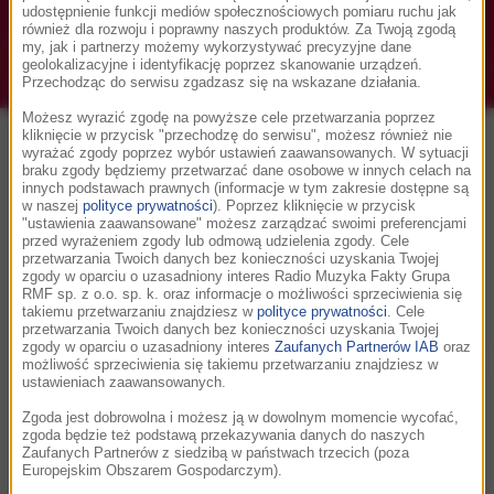
udostępnienie funkcji mediów społecznościowych pomiaru ruchu jak
również dla rozwoju i poprawny naszych produktów. Za Twoją zgodą
my, jak i partnerzy możemy wykorzystywać precyzyjne dane
geolokalizacyjne i identyfikację poprzez skanowanie urządzeń.
Przechodząc do serwisu zgadzasz się na wskazane działania.
Możesz wyrazić zgodę na powyższe cele przetwarzania poprzez
kliknięcie w przycisk "przechodzę do serwisu", możesz również nie
Główne korzyści
wyrażać zgody poprzez wybór ustawień zaawansowanych. W sytuacji
braku zgody będziemy przetwarzać dane osobowe w innych celach na
innych podstawach prawnych (informacje w tym zakresie dostępne są
w naszej
polityce prywatności
). Poprzez kliknięcie w przycisk
"ustawienia zaawansowane" możesz zarządzać swoimi preferencjami
przed wyrażeniem zgody lub odmową udzielenia zgody. Cele
przetwarzania Twoich danych bez konieczności uzyskania Twojej
zgody w oparciu o uzasadniony interes Radio Muzyka Fakty Grupa
RMF sp. z o.o. sp. k. oraz informacje o możliwości sprzeciwienia się
takiemu przetwarzaniu znajdziesz w
polityce prywatności
. Cele
przetwarzania Twoich danych bez konieczności uzyskania Twojej
zgody w oparciu o uzasadniony interes
Zaufanych Partnerów IAB
oraz
możliwość sprzeciwienia się takiemu przetwarzaniu znajdziesz w
Brak bloków reklamowych
ustawieniach zaawansowanych.
W miejscu bloków reklamowych usłyszysz
dodatkowe utwory
Zgoda jest dobrowolna i możesz ją w dowolnym momencie wycofać,
oraz zapowiedzi
najciekawszych audycji.
zgoda będzie też podstawą przekazywania danych do naszych
Zaufanych Partnerów z siedzibą w państwach trzecich (poza
Europejskim Obszarem Gospodarczym).