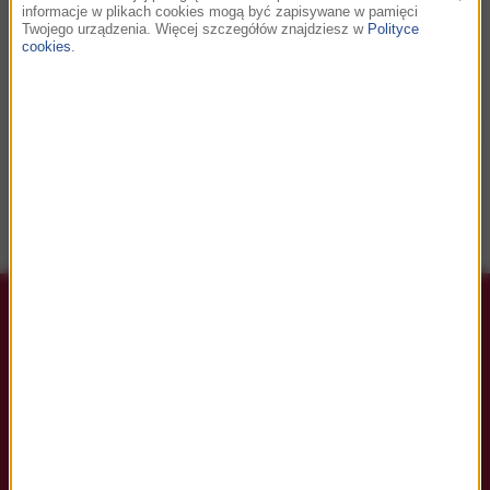
informacje w plikach cookies mogą być zapisywane w pamięci
Twojego urządzenia. Więcej szczegółów znajdziesz w
Polityce
cookies
.
Stream wyższej jakości
Wyższa jakość streamu niż w wersji bezpłatnej.
Masz pytania?
Skontaktuj się z nami, jeśli masz
dodatkowe pytania.
Większość
odpowiedzi znajdziesz także w sekcji
Pomoc / FAQ